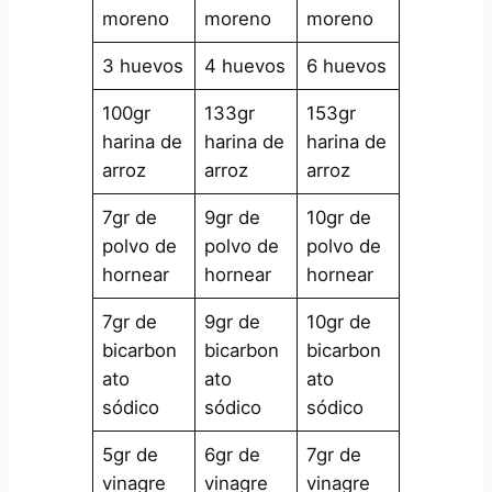
moreno
moreno
moreno
3 huevos
4 huevos
6 huevos
100gr
133gr
153gr
harina de
harina de
harina de
arroz
arroz
arroz
7gr de
9gr de
10gr de
polvo de
polvo de
polvo de
hornear
hornear
hornear
7gr de
9gr de
10gr de
bicarbon
bicarbon
bicarbon
ato
ato
ato
sódico
sódico
sódico
5gr de
6gr de
7gr de
vinagre
vinagre
vinagre