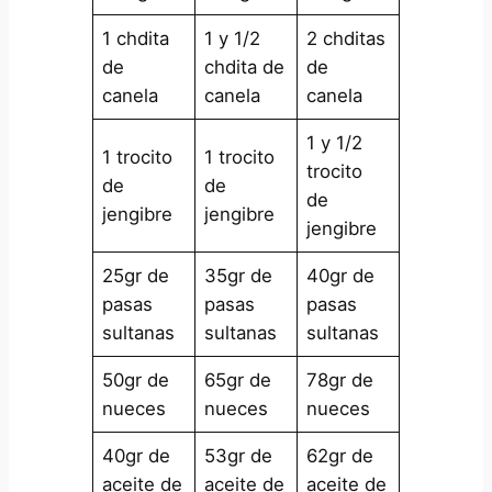
1 chdita
1 y 1/2
2 chditas
de
chdita de
de
canela
canela
canela
1 y 1/2
1 trocito
1 trocito
trocito
de
de
de
jengibre
jengibre
jengibre
25gr de
35gr de
40gr de
pasas
pasas
pasas
sultanas
sultanas
sultanas
50gr de
65gr de
78gr de
nueces
nueces
nueces
40gr de
53gr de
62gr de
aceite de
aceite de
aceite de