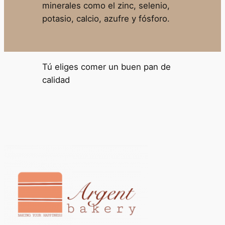
minerales como el zinc, selenio,
potasio, calcio, azufre y fósforo.
Tú eliges comer un buen pan de
calidad